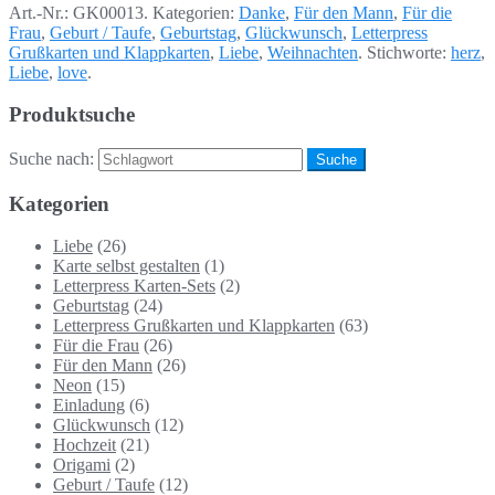
Art.-Nr.:
GK00013
.
Kategorien:
Danke
,
Für den Mann
,
Für die
Frau
,
Geburt / Taufe
,
Geburtstag
,
Glückwunsch
,
Letterpress
Grußkarten und Klappkarten
,
Liebe
,
Weihnachten
.
Stichworte:
herz
,
Liebe
,
love
.
Produktsuche
Suche nach:
Kategorien
Liebe
(26)
Karte selbst gestalten
(1)
Letterpress Karten-Sets
(2)
Geburtstag
(24)
Letterpress Grußkarten und Klappkarten
(63)
Für die Frau
(26)
Für den Mann
(26)
Neon
(15)
Einladung
(6)
Glückwunsch
(12)
Hochzeit
(21)
Origami
(2)
Geburt / Taufe
(12)