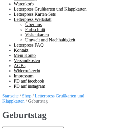
Warenkorb
Letterpress Grußkarten und Klappkarten
Letterpress Karten-Sets
Letterpress Werkstatt
Über uns
Farbschnitt
Visitenkarten
Umwelt und Nachhaltigkeit
Letterpress FAQ
Kontakt
Mein Konto
Versandkosten
AGBs
Widerrufsrecht
Impressum
PD auf facebook
PD auf instagram
Startseite
/
Shop
/
Letterpress Grußkarten und
Klappkarten
/ Geburtstag
Geburtstag