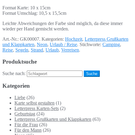
Format Karte: 10 x 15cm
Format Umschlag: 10,5 x 15,5cm
Leichte Abweichungen der Farbe sind möglich, da diese immer
wieder per Hand gemischt werden.
Art.-Nr.:
GK00007
.
Kategorien:
Hochzeit
,
Letterpress Grußkarten
und Klappkarten
,
Neon
,
Urlaub / Reise
.
Stichworte:
Camping
,
Reise
,
Segeln
,
Strand
,
Urlaub
,
Verreisen
.
Produktsuche
Suche nach:
Kategorien
Liebe
(26)
Karte selbst gestalten
(1)
Letterpress Karten-Sets
(2)
Geburtstag
(24)
Letterpress Grußkarten und Klappkarten
(63)
Für die Frau
(26)
Für den Mann
(26)