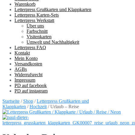
Warenkorb
Letterpress Grußkarten und Klappkarten
Letterpress Karten-Sets
Letterpress Werkstatt
Über uns
Farbschnitt
Visitenkarten
Umwelt und Nachhaltigkeit
Letterpress FAQ
Kontakt
Mein Konto
Versandkosten
AGBs
Widerrufsrecht
Impressum
PD auf facebook
PD auf instagram
Startseite
/
Shop
/
Letterpress Grußkarten und
Klappkarten
/
Hochzeit
/ Urlaub – Reise