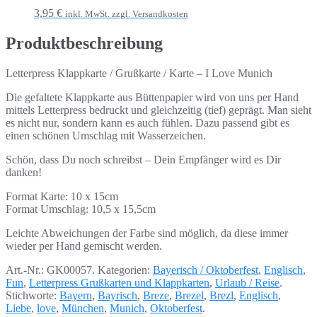
3,95 €
inkl. MwSt. zzgl. Versandkosten
Produktbeschreibung
Letterpress Klappkarte / Grußkarte / Karte – I Love Munich
Die gefaltete Klappkarte aus Büttenpapier wird von uns per Hand
mittels Letterpress bedruckt und gleichzeitig (tief) geprägt. Man sieht
es nicht nur, sondern kann es auch fühlen. Dazu passend gibt es
einen schönen Umschlag mit Wasserzeichen.
Schön, dass Du noch schreibst – Dein Empfänger wird es Dir
danken!
Format Karte: 10 x 15cm
Format Umschlag: 10,5 x 15,5cm
Leichte Abweichungen der Farbe sind möglich, da diese immer
wieder per Hand gemischt werden.
Art.-Nr.:
GK00057
.
Kategorien:
Bayerisch / Oktoberfest
,
Englisch
,
Fun
,
Letterpress Grußkarten und Klappkarten
,
Urlaub / Reise
.
Stichworte:
Bayern
,
Bayrisch
,
Breze
,
Brezel
,
Brezl
,
Englisch
,
Liebe
,
love
,
München
,
Munich
,
Oktoberfest
.